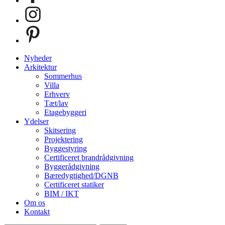
Close
Nyheder
Menu
Arkitektur
Sommerhus
Villa
Erhverv
Tæt/lav
Etagebyggeri
Ydelser
Skitsering
Projektering
Byggestyring
Certificeret brandrådgivning
Byggerådgivning
Bæredygtighed/DGNB
Certificeret statiker
BIM / IKT
Om os
Kontakt