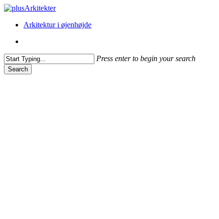
Skip
to
Menu
Arkitektur i øjenhøjde
main
content
Menu
Press enter to begin your search
Search
Close
Search