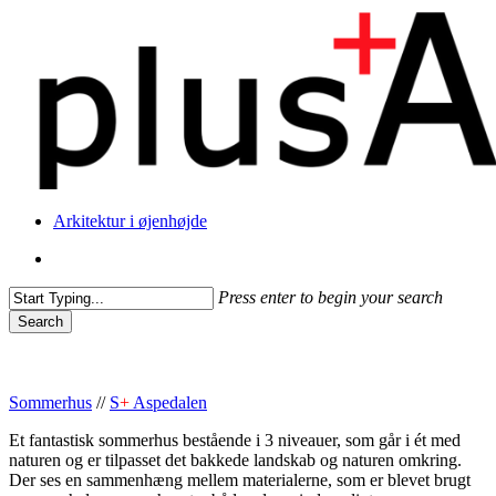
Skip
to
main
content
Menu
Arkitektur i øjenhøjde
Menu
Press enter to begin your search
Search
Close
Search
Sommerhus
//
S
+
Aspedalen
Et fantastisk sommerhus bestående i 3 niveauer, som går i ét med
naturen og er tilpasset det bakkede landskab og naturen omkring.
Der ses en sammenhæng mellem materialerne, som er blevet brugt