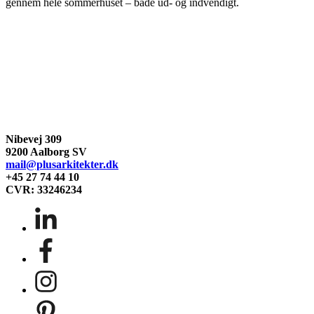
gennem hele sommerhuset – både ud- og indvendigt.
Nibevej 309
9200 Aalborg SV
mail@plusarkitekter.dk
+45 27 74 44 10
CVR: 33246234