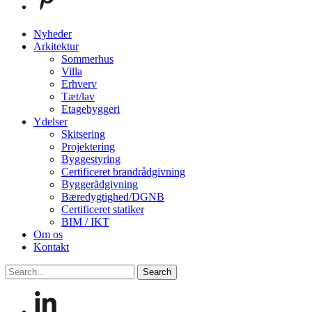
Close
Nyheder
Menu
Arkitektur
Sommerhus
Villa
Erhverv
Tæt/lav
Etagebyggeri
Ydelser
Skitsering
Projektering
Byggestyring
Certificeret brandrådgivning
Byggerådgivning
Bæredygtighed/DGNB
Certificeret statiker
BIM / IKT
Om os
Kontakt
Search