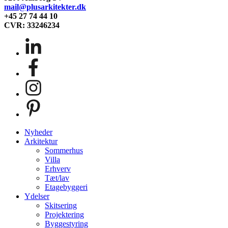
mail@plusarkitekter.dk
+45 27 74 44 10
CVR: 33246234
Close
Nyheder
Menu
Arkitektur
Sommerhus
Villa
Erhverv
Tæt/lav
Etagebyggeri
Ydelser
Skitsering
Projektering
Byggestyring