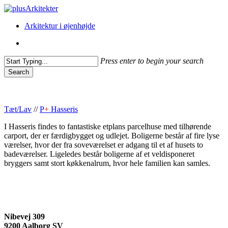
Skip
to
Menu
Arkitektur i øjenhøjde
main
content
Menu
Press enter to begin your search
Search
Close
Search
Tæt/Lav
//
P
+
Hasseris
I Hasseris findes to fantastiske etplans parcelhuse med tilhørende
carport, der er færdigbygget og udlejet. Boligerne består af fire lyse
værelser, hvor der fra soveværelset er adgang til et af husets to
badeværelser. Ligeledes består boligerne af et veldisponeret
bryggers samt stort køkkenalrum, hvor hele familien kan samles.
Nibevej 309
9200 Aalborg SV